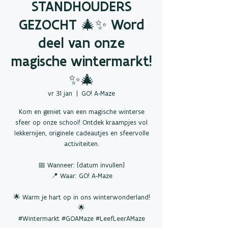
STANDHOUDERS
GEZOCHT 🎄✨ Word
deel van onze
magische wintermarkt!
✨🎄
vr 31 jan
  |  
GO! A-Maze
Kom en geniet van een magische winterse
sfeer op onze school! Ontdek kraampjes vol
lekkernijen, originele cadeautjes en sfeervolle
activiteiten.
📅 Wanneer: [datum invullen]
📍 Waar: GO! A-Maze
🌟 Warm je hart op in ons winterwonderland!
🌟
#Wintermarkt #GOAMaze #LeefLeerAMaze