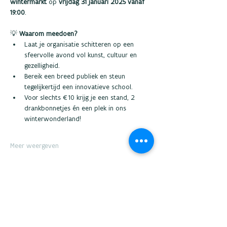
wintermarkt
 op 
vrijdag 31 januari 2025 vanaf 
19:00
.
💡 
Waarom meedoen?
Laat je organisatie schitteren op een 
sfeervolle avond vol kunst, cultuur en 
gezelligheid.
Bereik een breed publiek en steun 
tegelijkertijd een innovatieve school.
Voor slechts €10 krijg je een stand, 2 
drankbonnetjes én een plek in ons 
winterwonderland!
Meer weergeven
Deel dit evenement