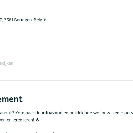
, 3581 Beringen, België
ekijken
ement
aanpak? Kom naar de 
infoavond
 en ontdek hoe we jouw tiener pers
en en leren leren! 🌟