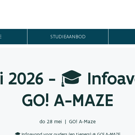
E
STUDIEAANBOD
i 2026 - 🎓 Infoa
GO! A-MAZE
do 28 mei
  |  
GO! A-Maze
🎓 Infoavond voor ouders (en tieners) @ GO! A-MAZE