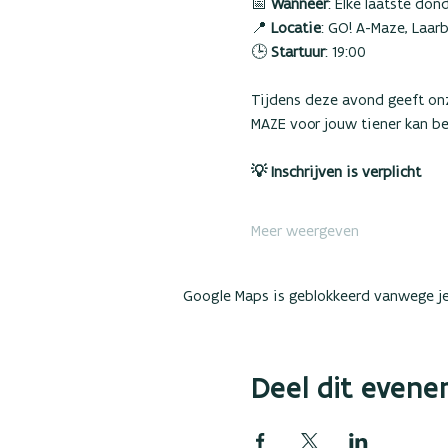
📅 
Wanneer
: Elke laatste d
📍 
Locatie
: GO! A-Maze, Laa
🕒 
Startuur
: 19:00
Tijdens deze avond geeft onz
MAZE voor jouw tiener kan b
💡 Inschrijven is verplicht
Meer weergeven
Google Maps is geblokkeerd vanwege je 
Deel dit even