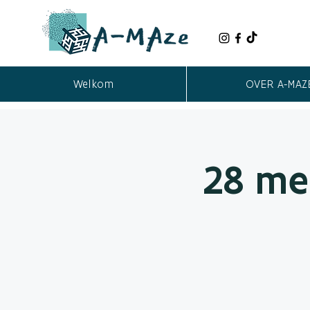
Welkom
OVER A-MAZ
28 me