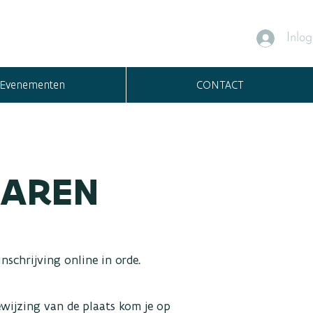
Schrijf je in!
Contacteer ons
Inlo
Evenementen
CONTACT
JAREN
nschrijving online in orde.
ewijzing van de plaats kom je op