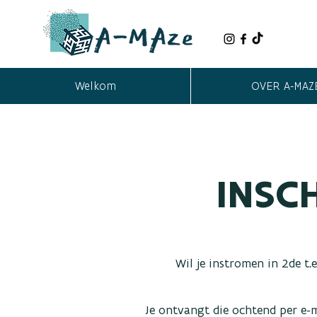
Welkom
OVER A-MAZ
INSC
Wil je instromen in 2de t.
Je ontvangt die ochtend per e-m