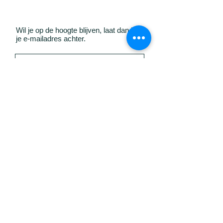
Wil je op de hoogte blijven, laat dan hier
je e-mailadres achter.
Verzenden
GO! A-Maze | Gepersonaliseerd
secundair onderwijs
Laarbemdeweg 17
3581 Beringen (Beverlo)
info@a-maze.school
+32 11 177 177