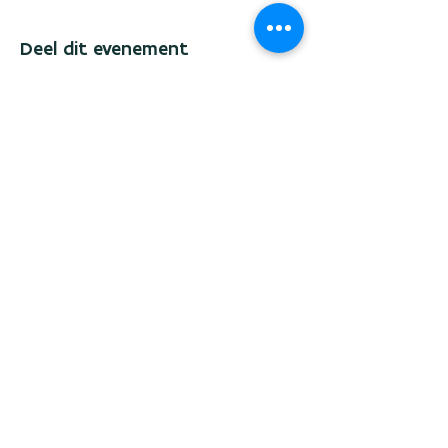
Deel dit evenement
Wil je op de hoogte blijven, laat dan hier
je e-mailadres achter.
Verzenden
GO! A-Maze | Gepersonaliseerd
secundair onderwijs