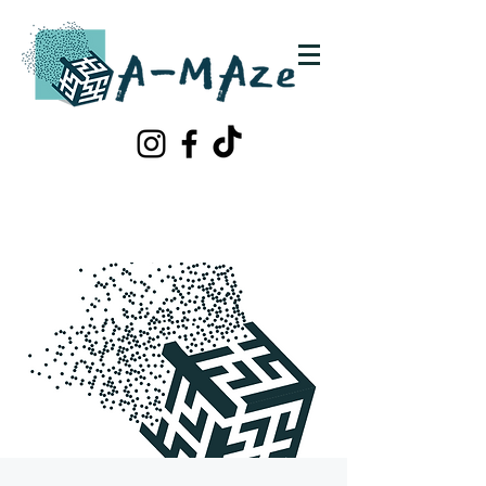
Schrijf je in!
Contacteer ons