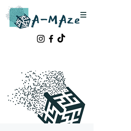
Schrijf je in!
Contacteer ons