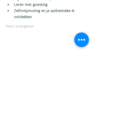
Leren met goesting 
Zelfontplooiing en je authentieke ik 
ontdekken 
Meer weergeven
Deel dit evenement
Wil je op de hoogte blijven, laat dan hier
je e-mailadres achter.