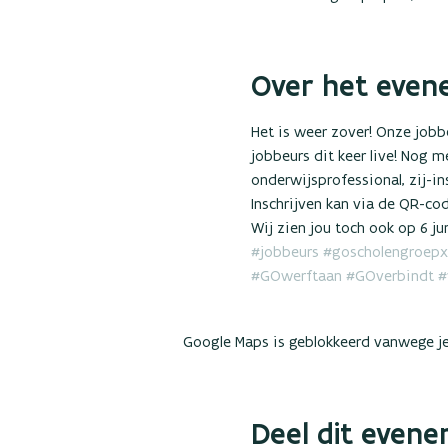
Over het even
Het is weer zover! Onze jobbe
jobbeurs dit keer live! Nog 
onderwijsprofessional, zij-i
Inschrijven kan via de QR-code
Wij zien jou toch ook op 6 jun
#jobbeurs
#goscholengroepx
#GOwerftaan
#GOverbindt
#
Google Maps is geblokkeerd vanwege je 
Deel dit even