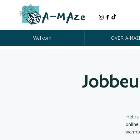
Welkom
OVER A-MAZ
Jobbeu
Het is
online
warmte