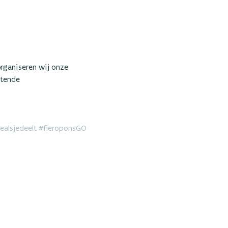
organiseren wij onze 
rtende 
ealsjedeelt
#fieroponsGO