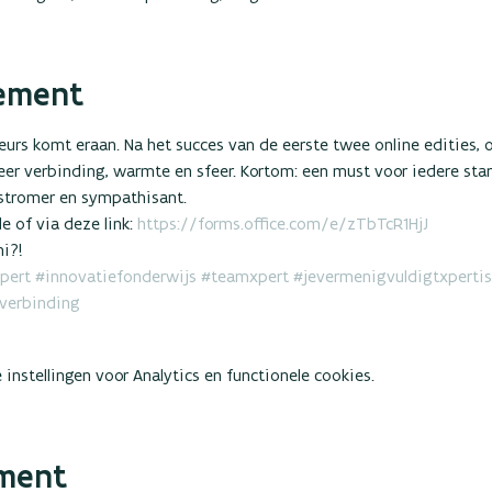
ement
urs komt eraan. Na het succes van de eerste twee online edities, 
meer verbinding, warmte en sfeer. Kortom: een must voor iedere sta
nstromer en sympathisant.
 of via deze link: 
https://forms.office.com/e/zTbTcR1HjJ
i?!
pert
#innovatiefonderwijs
#teamxpert
#jevermenigvuldigtxpertis
verbinding
instellingen voor Analytics en functionele cookies.
ement