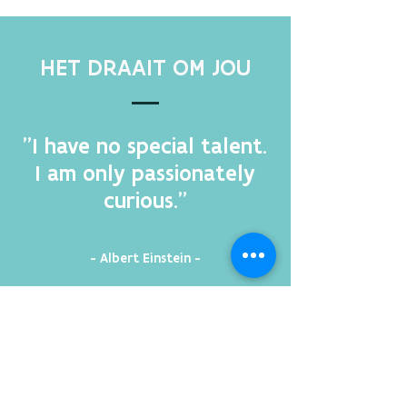
HET DRAAIT OM JOU
"I have no special talent.
I am only passionately
curious."
- Albert Einstein -
Wil je op de hoogte blijven, laat dan hier
je e-mailadres achter.