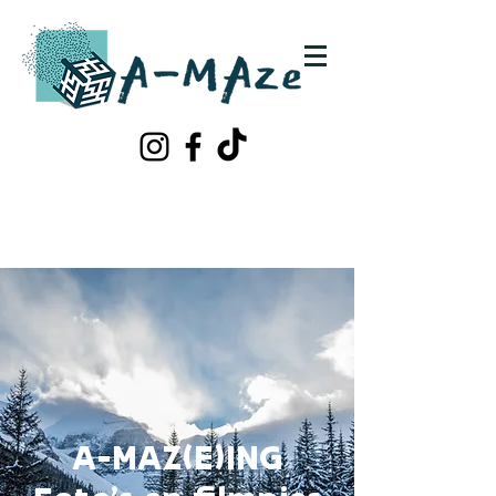
Schrijf je in!
Contacteer ons
A-MAZ(E)ING