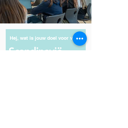
Hej, wat is jouw doel voor vandaag?
Scandinavië
Inspiratie