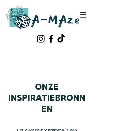
Schrijf je in!
Contacteer ons
ONZE
INSPIRATIEBRONN
EN
Het A-Maze-programma is een