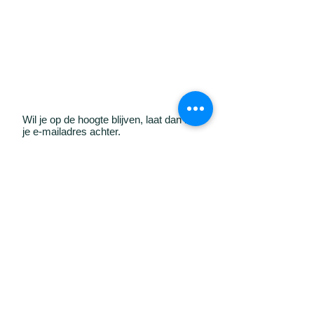
Wil je op de hoogte blijven, laat dan hier
je e-mailadres achter.
Verzenden
GO! A-Maze | Gepersonaliseerd
secundair onderwijs