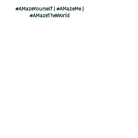
#AMazeYourself | #AMazeMe |
#AMazeTheWorld