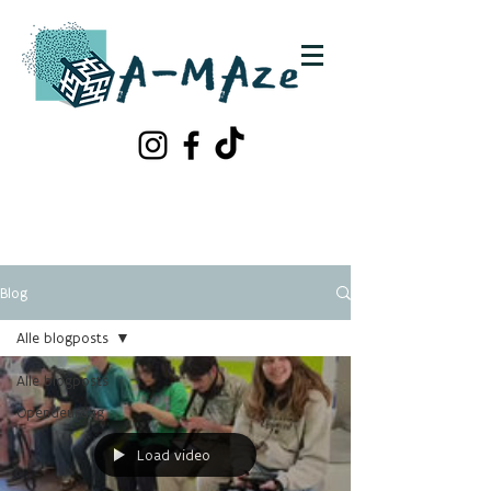
Schrijf je in!
Contacteer ons
Blog
Alle blogposts
Alle blogposts
Opendeurdag
Load video