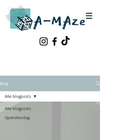
Schrijf je in!
Contacteer ons
Blog
Alle blogposts
Alle blogposts
Opendeurdag