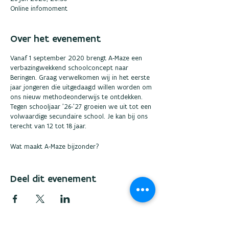
Online infomoment
Over het evenement
Vanaf 1 september 2020 brengt A-Maze een
verbazingwekkend schoolconcept naar
Beringen. Graag verwelkomen wij in het eerste
jaar jongeren die uitgedaagd willen worden om
ons nieuw methodeonderwijs te ontdekken.
Tegen schooljaar ’26-’27 groeien we uit tot een
volwaardige secundaire school. Je kan bij ons
terecht van 12 tot 18 jaar.
Wat maakt A-Maze bijzonder?
Adaptief onderwijs
Eigenaar van het leerproces
Deel dit evenement
Leren met goesting
Zelfontplooiing en je authentieke ik
ontdekken
Doeldenken
Wekelijks persoonlijke coaching