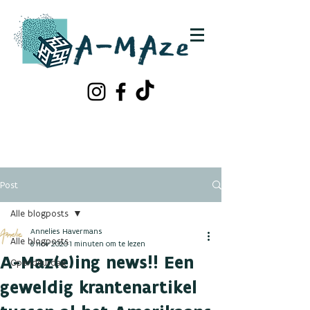
Schrijf je in!
Contacteer ons
Post
Alle blogposts
Annelies Havermans
Alle blogposts
8 nov 2020
1 minuten om te lezen
A-Maz(e)ing news!! Een
Opendeurdag
geweldig krantenartikel