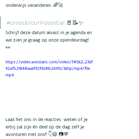
onderwijs veranderen. 🌈🚀  
#UnlockYourPotential
 🚪📝✨
Schrijf deze datum alvast in je agenda en 
we zien je graag op onze opendeurdag! 
👀
https://video.wixstatic.com/video/f41362_236f
92afb218441aa6f92f6541b2e193/360p/mp4/file.
mp4
Laat het ons in de reacties  weten of je 
erbij zal zijn én deel op de dag zelf je 
avonturen met ons!! 👇😃 📷💬 