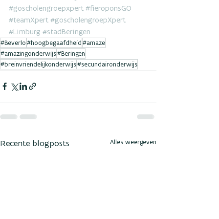
#goscholengroepxpert
#fieroponsGO
#teamXpert
#goscholengroepXpert
#Limburg
#stadBeringen
#Beverlo
#hoogbegaafdheid
#amaze
#amazingonderwijs
#Beringen
#breinvriendelijkonderwijs
#secundaironderwijs
Recente blogposts
Alles weergeven