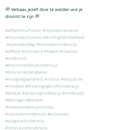
💭 Verbaas jezelf door te worden wie je 
droomt te zijn 💭
#AMazeYourFuture
#OpendeurAvenue
#SecundairSuccess
#AimHighWithAMaze
#opendeurdag
#secundaironderwijs
#AMaze
#innovatie
#talent
#coaches
#toekomst
#breinvriendelijkonderwijs
#breinvriendelijkleren
#hoogbegaafdheid
#school
#education
#mindset
#ervaringsgerichtonderwijs
#amaze
#amazingonderwijs
#onderwijs
#Beringen
#Beverlo
#nieuwonderwijsconcept
#secundaironderwijs
#pionieren
#adaptiefonderwijs
#innovatiefonderwijs