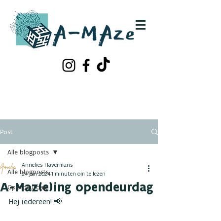
Schrijf je in!
Contacteer ons
Post
Alle blogposts
Annelies Havermans
Alle blogposts
24 jan 2024
1 minuten om te lezen
A-Maz(e)ing opendeurdag
Opendeurdag
Hej iedereen! 📢