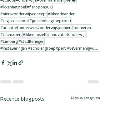
#school
#onderwijs
#breinvriendelijkleren
#ikkenhetdoel
#fieroponsGO
#nieuwonderwijsconcept
#ikkendeander
#tegekkeschool
#goscholengroepxpert
#adaptiefonderwijs
#onderwijspionier
#pionieren
#teamxpert
#ikkenmezelf
#innovatiefonderwijs
#Limburg
#stadBeringen
#instaBeringen #scholengroepXpert #JeVermenigvuldigtXpertiseAlsJeDeelt #samenlerensamenleven #goverw
Recente blogposts
Alles weergeven