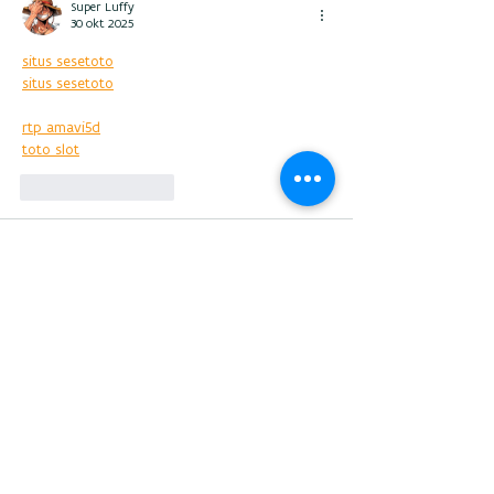
Super Luffy
30 okt 2025
situs sesetoto
situs sesetoto
rtp amavi5d
toto slot
Like
Reageren
ĐứcAnh Nguyễn
23 okt 2025
Nice one! You should collaborate with 
manisjp
, 
their content is awesome too.
https://petir33dewa.com/
https://manisjphoki.com/
Like
Reageren
ALO HA
25 sep 2025