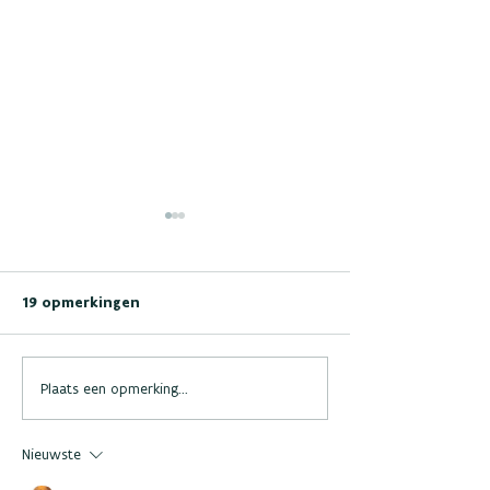
19 opmerkingen
Leerlingenwerving bij
SpeelTijd: 1ste 
Plaats een opmerking...
GO! A-Maze
Maz(e)ing quiz
Nieuwste