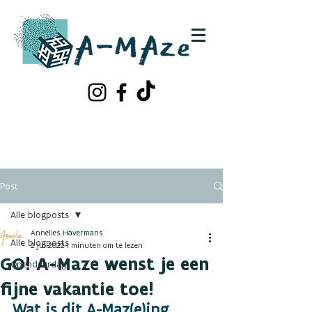
Schrijf je in!
Contacteer ons
Post
Alle blogposts
Annelies Havermans
Alle blogposts
2 jul 2022
1 minuten om te lezen
GO! A-Maze wenst je een
Opendeurdag
fijne vakantie toe!
Wat is dit A-Maz(e)ing 