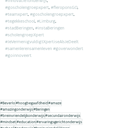
#innovatiefonderwijs
, 
#goscholengroepxpert
, 
#fieroponsGO
, 
#teamxpert
, 
#goscholengroepxpert
, 
#tegekkeschool
, 
#Limburg
, 
#stadBeringen
, 
#instaBeringen
#scholengroepXpert
#JeVermenigvuldigtXpertiseAlsJeDeelt
#samenlerensamenleven
#goverwondert
#goinnoveert
#Beverlo
#hoogbegaafdheid
#amaze
#amazingonderwijs
#Beringen
#breinvriendelijkonderwijs
#secundaironderwijs
#mindset
#education
#ervaringsgerichtonderwijs