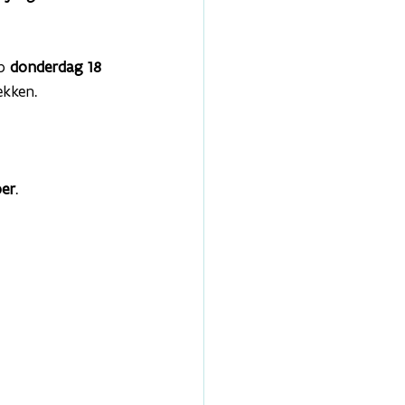
p 
donderdag 18 
ekken.
ber
.