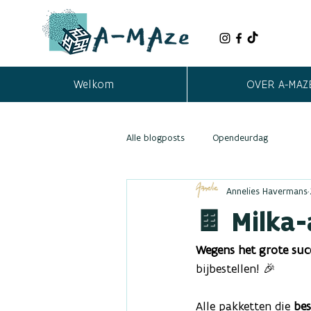
Welkom
OVER A-MAZ
Alle blogposts
Opendeurdag
Annelies Havermans
🍫 Milka-
Wegens het grote suc
bijbestellen! 🎉
Alle pakketten die 
bes