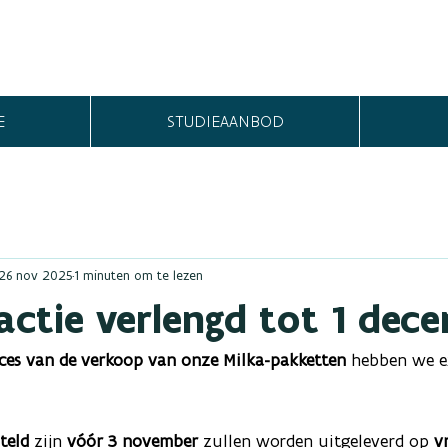
E
STUDIEAANBOD
26 nov 2025
1 minuten om te lezen
actie verlengd tot 1 dec
ces van de verkoop van onze Milka-pakketten
 hebben we e
teld 
zijn 
vóór 3 november
 zullen worden uitgeleverd op 
v