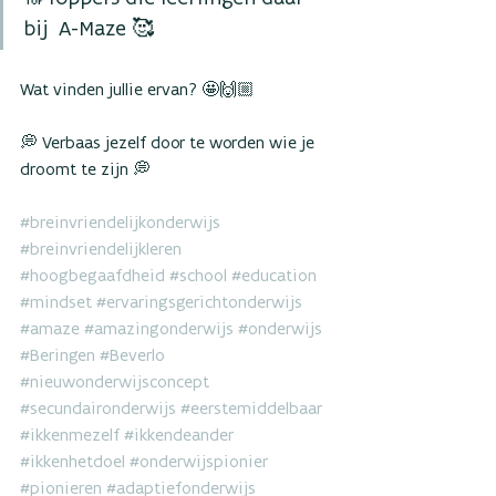
bij  A-Maze 🥰
Wat vinden jullie ervan? 🤩🙌🏼
💭 Verbaas jezelf door te worden wie je 
droomt te zijn 💭
#breinvriendelijkonderwijs
#breinvriendelijkleren
#hoogbegaafdheid
#school
#education
#mindset
#ervaringsgerichtonderwijs
#amaze
#amazingonderwijs
#onderwijs
#Beringen
#Beverlo
#nieuwonderwijsconcept
#secundaironderwijs
#eerstemiddelbaar
#ikkenmezelf
#ikkendeander
#ikkenhetdoel
#onderwijspionier
#pionieren
#adaptiefonderwijs