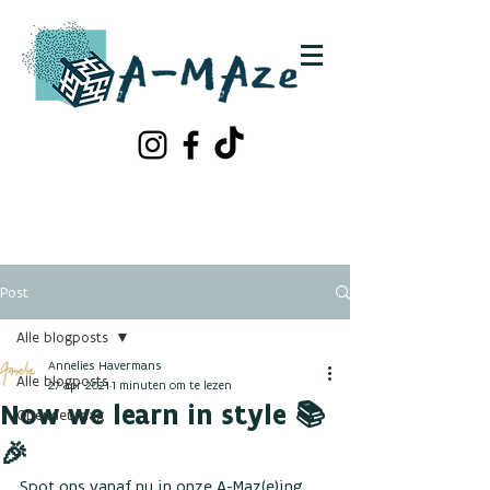
Schrijf je in!
Contacteer ons
Post
Alle blogposts
Annelies Havermans
Alle blogposts
27 apr 2021
1 minuten om te lezen
Now we learn in style 📚
Opendeurdag
🎉
Spot ons vanaf nu in onze A-Maz(e)ing 