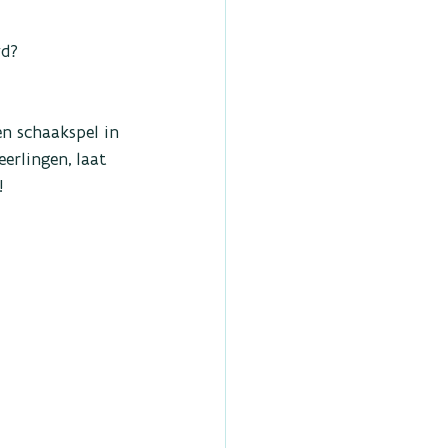
d? 
n schaakspel in 
erlingen, laat 
!