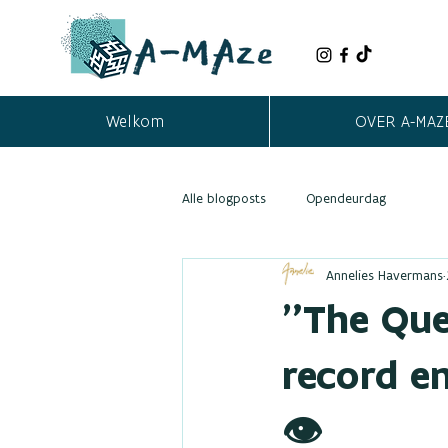
Welkom
OVER A-MAZ
Alle blogposts
Opendeurdag
Annelies Havermans
"The Que
record e
👁