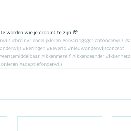
 te worden wie je droomt te zijn 💭
rwijs
#breinvriendelijkleren
#ervaringsgerichtonderwijs
#a
onderwijs
#Beringen
#Beverlo
#nieuwonderwijsconcept
#eerstemiddelbaar
#ikkenmezelf
#ikkendeander
#ikkenhetd
ionieren
#adaptiefonderwijs