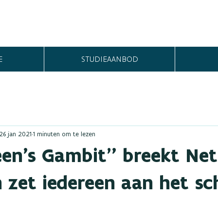
E
STUDIEAANBOD
26 jan 2021
1 minuten om te lezen
en's Gambit" breekt Netf
n zet iedereen aan het sc