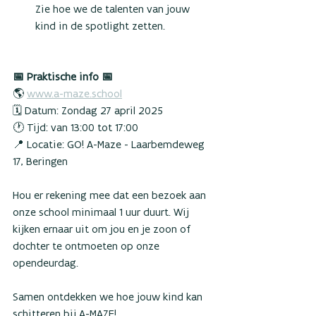
Zie hoe we de talenten van jouw 
kind in de spotlight zetten.
📅 Praktische info 📅
🌎 
www.a-maze.school
🗓 Datum: Zondag 27 april 2025
🕐 Tijd: van 13:00 tot 17:00
📍 Locatie: GO! A-Maze - Laarbemdeweg 
17, Beringen
Hou er rekening mee dat een bezoek aan 
onze school minimaal 1 uur duurt. Wij 
kijken ernaar uit om jou en je zoon of 
dochter te ontmoeten op onze 
opendeurdag.
Samen ontdekken we hoe jouw kind kan 
schitteren bij A-MAZE!