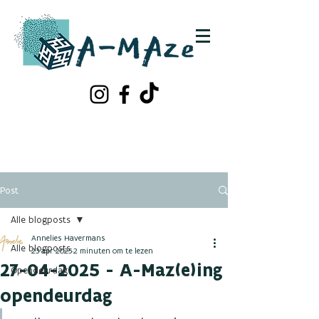
Schrijf je in!
Contacteer ons
Post
Alle blogposts
Annelies Havermans
Alle blogposts
23 apr 2025
2 minuten om te lezen
27-04-2025 - A-Maz(e)ing
Opendeurdag
opendeurdag