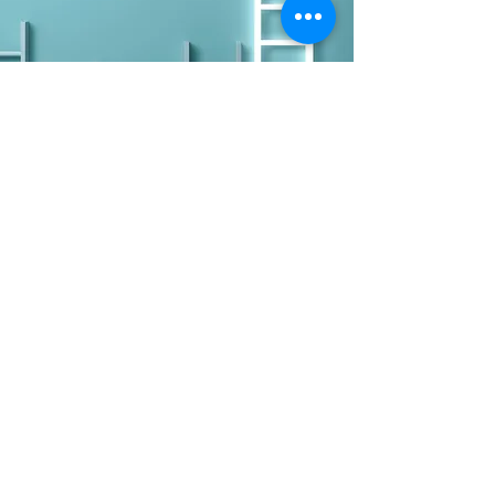
Wil je op de hoogte blijven, laat dan hier
je e-mailadres achter.
Verzenden
GO! A-Maze | Gepersonaliseerd
secundair onderwijs